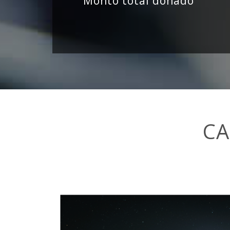
Monto total donado
CA