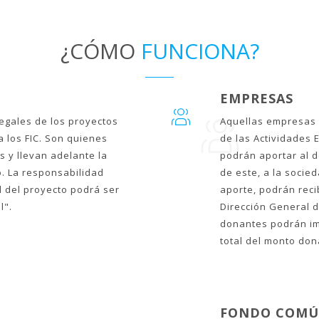
¿CÓMO
FUNCIONA?
EMPRESAS
egales de los proyectos
Aquellas empresas 
a los FIC. Son quienes
de las Actividades 
 y llevan adelante la
podrán aportar al de
o. La responsabilidad
de este, a la soci
l del proyecto podrá ser
aporte, podrán recib
l".
Dirección General d
donantes podrán imp
total del monto don
FONDO COMÚN