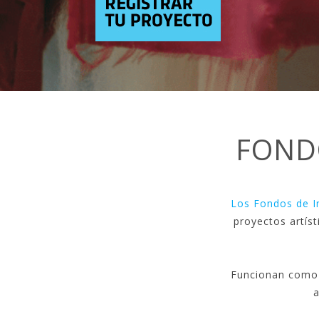
FOND
Los Fondos de In
proyectos artíst
Funcionan como u
a