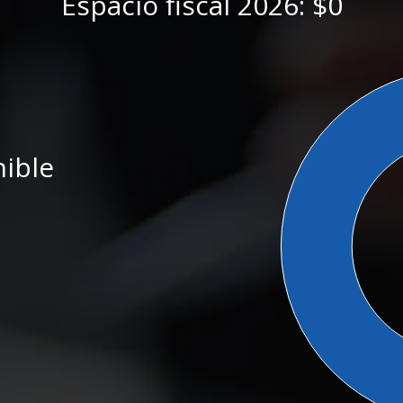
Espacio fiscal 2026:
$0
nible