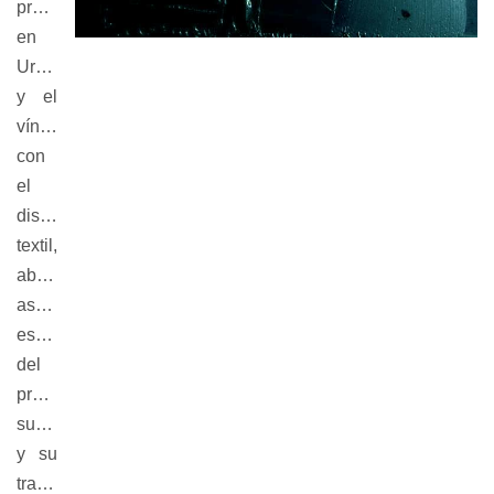
producida
en
Uruguay
y el
vínculo
con
el
diseño
textil,
abarcando
aspectos
esenciales
del
proceso
sustentable
y su
transformación