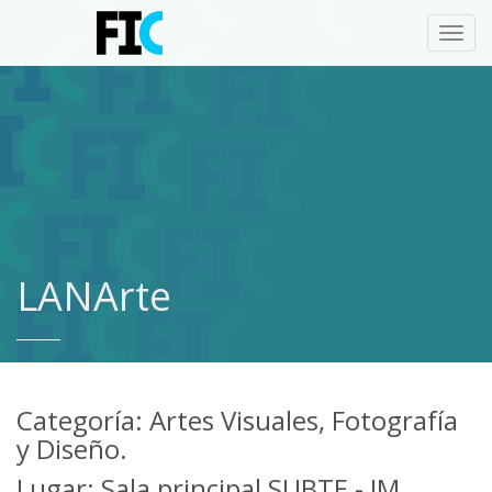
Toggl
navig
LANArte
Categoría: Artes Visuales, Fotografía
y Diseño.
Lugar: Sala principal SUBTE - IM.