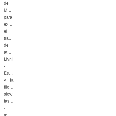
de
Montevideo
para
exhibir
el
trabajo
del
atelier
Livni
-
Escuder
y la
filosofía
slow
fashion
-
moda