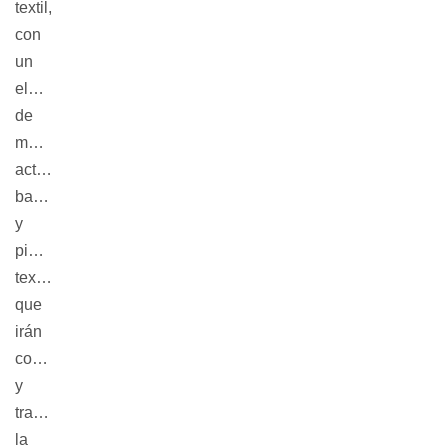
textil,
con
un
elenco
de
modelos,
actores,
bailarines
y
piezas
textiles,
que
irán
contando
y
transformando
la