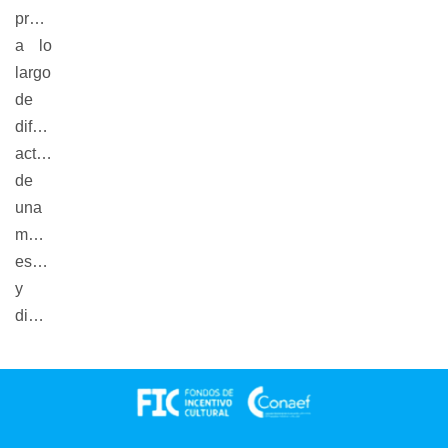
presentación
a lo
largo
de
diferentes
actos,
de
una
manera
escultural
y
dinámica.