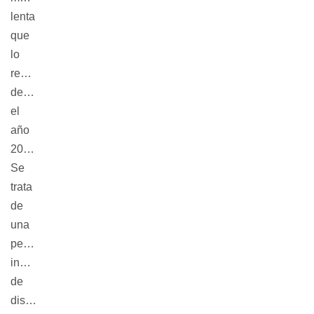
lenta
que
lo
representa
desde
el
año
2002.
Se
trata
de
una
performance
inédita
de
diseño