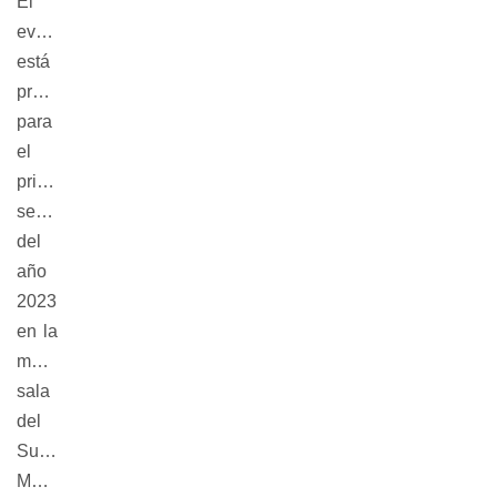
El
evento
está
programado
para
el
primer
semestre
del
año
2023
en la
maravillosa
sala
del
Subte
Municipal