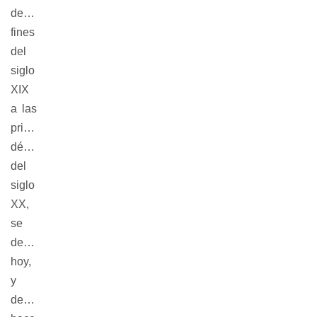
desde
fines
del
siglo
XIX
a las
primeras
décadas
del
siglo
XX,
se
desprenda
hoy,
y
desde