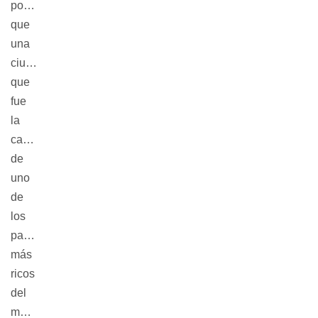
posible
que
una
ciudad
que
fue
la
capital
de
uno
de
los
países
más
ricos
del
mundo