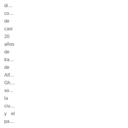
dinámica,
corolario
de
casi
20
años
de
trabajo
de
Alfredo
Ghierra
sobre
la
ciudad
y el
patrimonio.