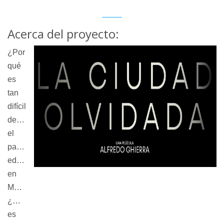
Acerca del proyecto:
¿Por
qué
es
tan
difícil
defender
el
patrimonio
edilicio
en
Montevideo?
¿Cómo
es