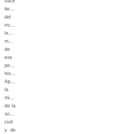
hace
tiempo,
del
increíble
legado
material
de
ese
período
histórico?
Aportar
la
mirada
de la
sociedad
civil
y de