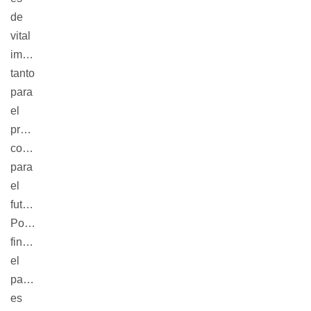
de
vital
importancia
tanto
para
el
presente
como
para
el
futuro.
Porque
finalmente
el
patrimonio
es