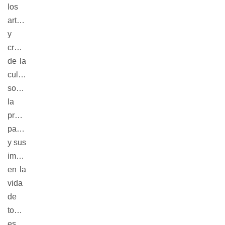
los
artistas
y
creativos
de la
cultura
sobre
la
protección
patrimonial
y sus
implicancias
en la
vida
de
todos,
es