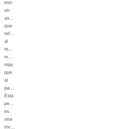
eso:
un
asunto
que
refiere
al
mañana,
mucho
más
que
al
pasado.
Esta
película
es
una
investigación