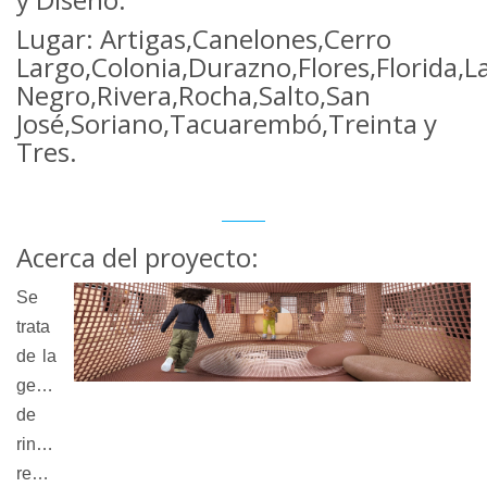
Lugar: Artigas,Canelones,Cerro
Largo,Colonia,Durazno,Flores,Florida,
Negro,Rivera,Rocha,Salto,San
José,Soriano,Tacuarembó,Treinta y
Tres.
Acerca del proyecto:
Se
trata
de la
generación
de
rincones
recreativos