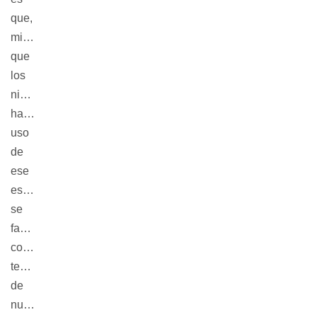
que,
mientras
que
los
niños
hacen
uso
de
ese
espacio,
se
familiaricen
con diferentes
temáticas
de
nuestro