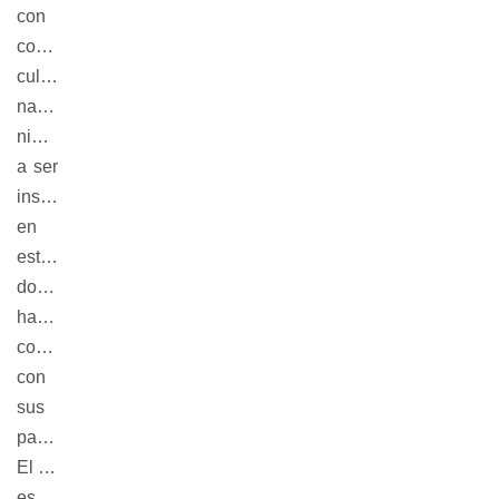
con
contenido
cultural y
natural para
niños,
a ser
instalados
en
establecimientos
donde
habitualmente
concurren
con
sus
padres.
El objetivo
es