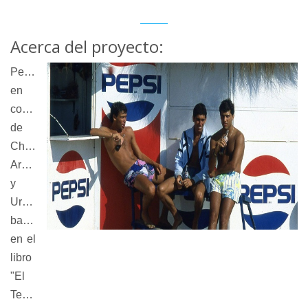
Acerca del proyecto:
Película
en
coproducción
de
Chile,
Argentina
y
Uruguay
basada
en el
libro
"El
Tercer