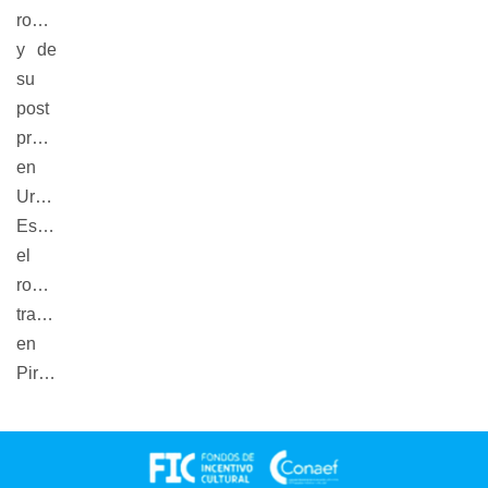
rodaje
y de
su
post
producción
en
Uruguay.
Específicamente
el
rodaje
transcurrirá
en
Piriápolis.