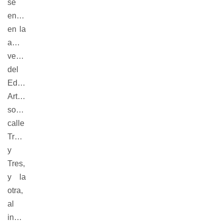
se
encuentra
en la
amplia
vereda
del
Edificio
Artigas,
sobre
calle
Treinta
y
Tres,
y la
otra,
al
ingreso