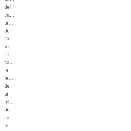
del
trazado
urbano
de
Ciudad
Vieja.
El
comprende
la
realización
de
un
mínimo
de
cuatro
muestras