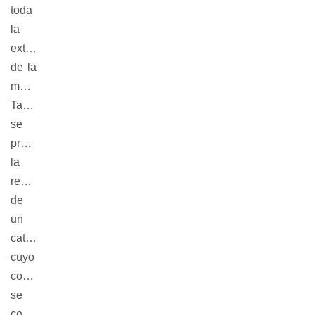
toda
la
extensión
de la
muestra.
También
se
proyecta
la
realización
de
un
catálogo
cuyo
contenido
se
conforma