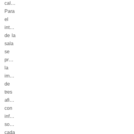
calle.
Para
el
interior
de la
sala
se
proyecta
la
impresión
de
tres
afiches
con
información
sobre
cada