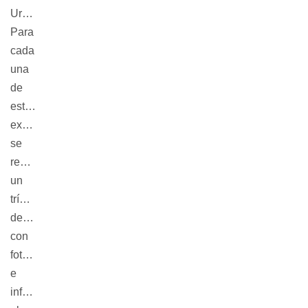
Uruguay.
Para
cada
una
de
estas
exposiciones
se
realizará
un
tríptico
desplegable,
con
fotografías
e
información