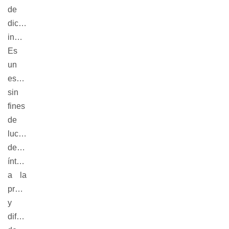
de
dicho
inmueble.
Es
un
espacio
sin
fines
de
lucro,
dedicado
íntegramente
a la
promoción
y
difusión