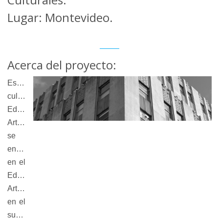
Lugar: Montevideo.
Acerca del proyecto:
Espacio
cultural
Edificio
Artigas
se
encuentra
en el
Edificio
Artigas,
en el
subsuelo