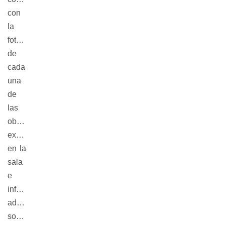
con
la
fotografía
de
cada
una
de
las
obras
exhibidas
en la
sala
e
información
adicional
sobre