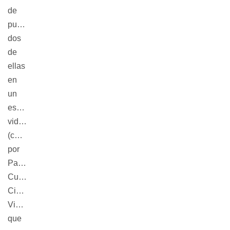
de
publicidad,
dos
de
ellas
en
un
espacio
vidriado
(cedido
por
Paseo
Cultural
Ciudad
Vieja)
que