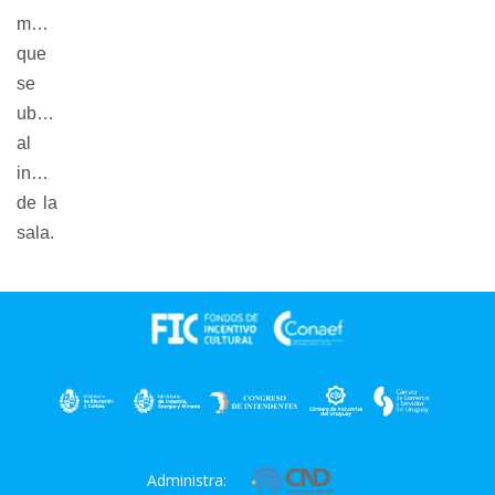
muestra,
que
se
ubicarán
al
ingreso
de la
sala.
Administra: