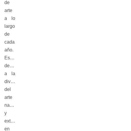
de
arte
a lo
largo
de
cada
año.
Estarán
destinadas
a la
divulgación
del
arte
nacional
y
extranjero
en