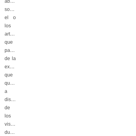
abreviada
sobre
el o
los
artistas
que
participen
de la
exhibición,
que
quedará
a
disposición
de
los
visitantes
durante