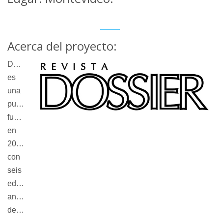
Acerca del proyecto:
DOSSIER
es
una
publicación
fundada
en
2006,
con
seis
ediciones
anuales
dedicada