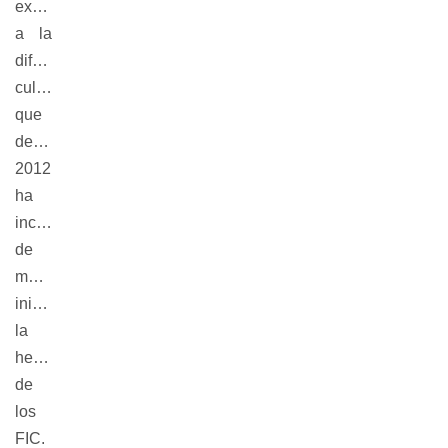
exclusivamente
a la
difusión
cultural,
que
desde
2012
ha
incorporado
de
manera
ininterrumpida
la
herramienta
de
los
FIC.