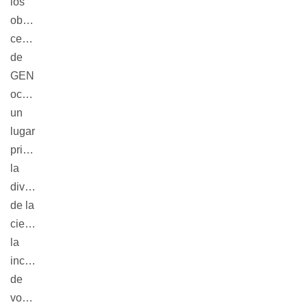
los
objetivos
centrales
de
GEN
ocupa
un
lugar
primordial
la
divulgación
de la
ciencia,
la
incubación
de
vocaciones