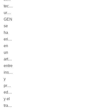
tecnológica
uruguaya.
GEN
se
ha
erigido
en
un
articulador
entre
institucionales
y
proyectos
educativos
y el
trabajo