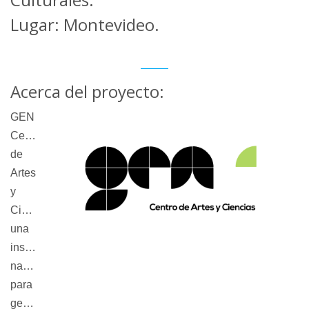
Lugar: Montevideo.
Acerca del proyecto:
GEN
Centro
de
Artes
y
Ciencias
es
una
institución
nacida
para
generar