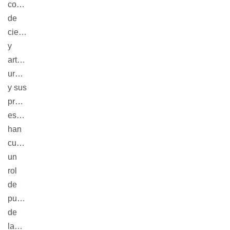
concreto
de
científicos
y
artistas
uruguayos,
y sus
proyectos
escénicos
han
cumplido
un
rol
de
punta
de
lanza