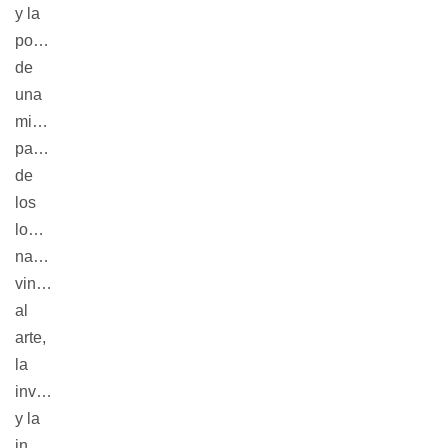
y la
popularización
de
una
mirada
patrimonial
de
los
logros
nacionales
vinculados
al
arte,
la
investigación
y la
innovación