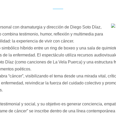
rsonal con dramaturgia y dirección de Diego Soto Díaz,
o combina testimonio, humor, reflexión y multimedia para
idad: la experiencia de vivir con cáncer.
 simbólico híbrido entre un ring de boxeo y una sala de quimio
s de la enfermedad. El espectáculo utiliza recursos audiovisua
 Soto Díaz (como canciones de
La Vela Puerca
) y una estructura
omentos poéticos.
ra “cáncer”, visibilizando el tema desde una mirada vital, críti
 enfermedad, reivindicar la fuerza del cuidado colectivo y promo
s.
 testimonial y social, y su objetivo es generar conciencia, emp
ame de cáncer” se inscribe dentro de una línea contemporánea 