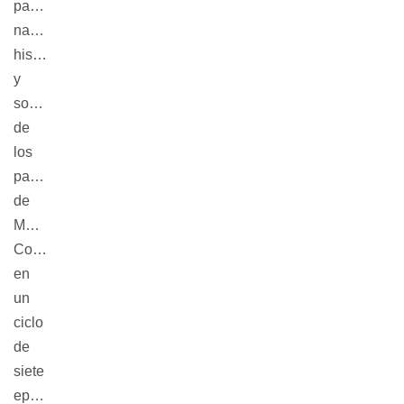
patrimonio
natural,
histórico
y
social
de
los
parques
de
Montevideo.
Consiste
en
un
ciclo
de
siete
episodios