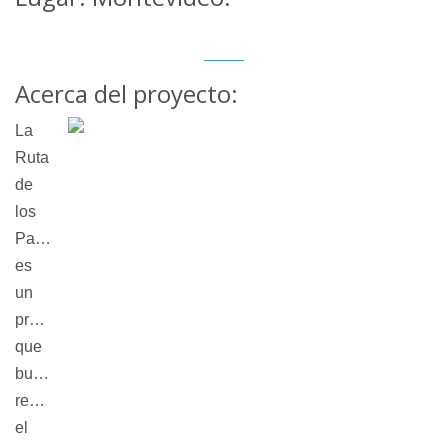
Acerca del proyecto:
La
Ruta
de
los
Parques
es
un
proyecto
que
busca
revalorizar
el