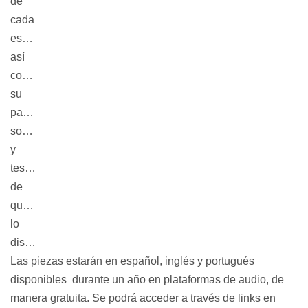
de
cada
espacio
así
como
su
paisaje
sonoro
y
testimonios
de
quienes
lo
disfrutan.
Las piezas estarán en español, inglés y portugués
disponibles durante un año en plataformas de audio, de
manera gratuita. Se podrá acceder a través de links en