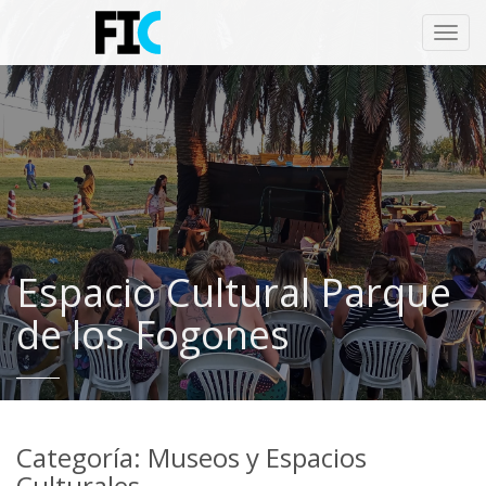
Toggl
navig
Espacio Cultural Parque
de los Fogones
Categoría: Museos y Espacios
Culturales.