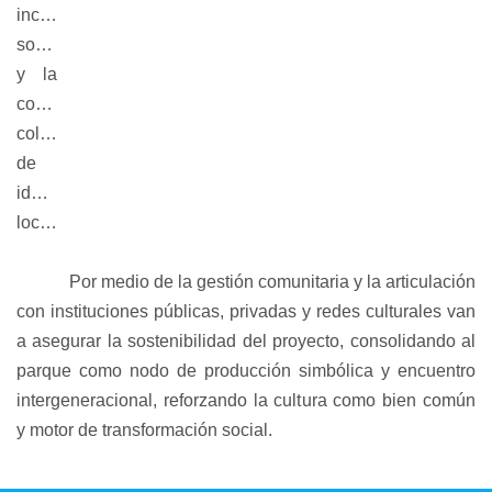
inclusión 
social 
y la 
construcción 
colectiva 
de 
identidades 
locales. 
Por medio de la gestión comunitaria y la articulación 
con instituciones públicas, privadas y redes culturales van 
a asegurar la sostenibilidad del proyecto, consolidando al 
parque como nodo de producción simbólica y encuentro 
intergeneracional, reforzando la cultura como bien común 
y motor de transformación social.