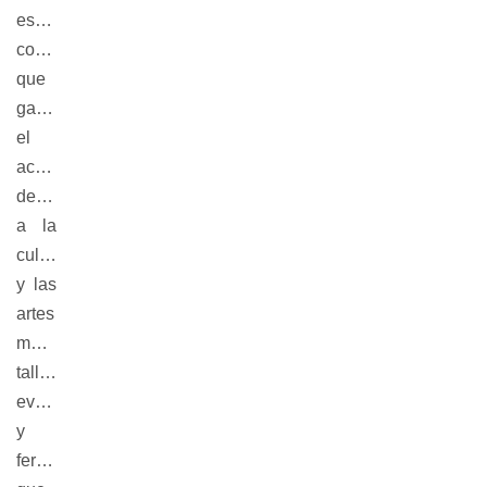
espacio 
comunitario 
que 
garantice 
el 
acceso 
democrático 
a la 
cultura 
y las 
artes 
mediante 
talleres, 
eventos 
y 
ferias 