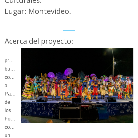
Lugar: Montevideo.
Acerca del proyecto:
El 
proyecto 
busca 
consolidar 
al 
Parque 
de 
los 
Fogones 
como 
un 