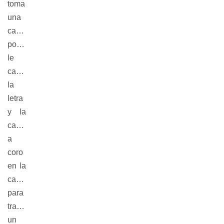
toma
una
canción
popular,
le
cambia
la
letra
y la
canta
a
coro
en la
cancha
para
transmitir
un