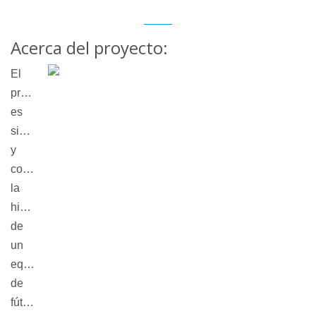
Acerca del proyecto:
El
procedimiento
es
simple
y
conocido:
la
hinchada
de
un
equipo
de
fútbol