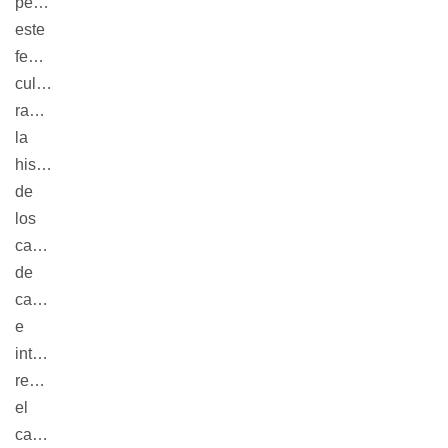
pensar
este
fenómeno
cultural,
rastreando
la
historia
de
los
cantitos
de
cancha
e
intentando
reconstruir
el
camino