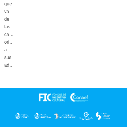
que
va
de
las
canciones
originales
a
sus
adaptaciones.