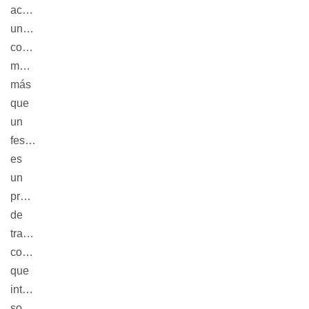
acceso 
universal 
constituye 
mucho 
más 
que 
un 
festival: 
es 
un 
proceso 
de 
transformación 
comunitaria 
que 
integra 
sostenibilidad 