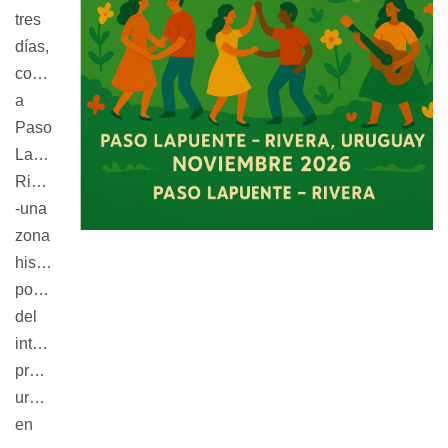
tres 
días, 
convertirá 
a 
Paso 
Lapuente, 
Rivera 
-una 
zona 
históricamente 
postergada 
del 
interior 
profundo 
uruguayo, 
en 