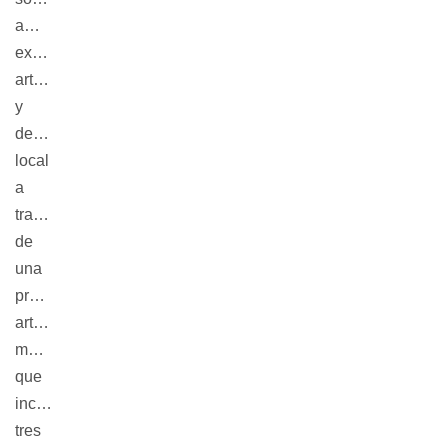
ambiental, 
expresión 
artística 
y 
desarrollo 
local 
a 
través 
de 
una 
programación 
artística 
masiva 
que 
incluye 
tres 