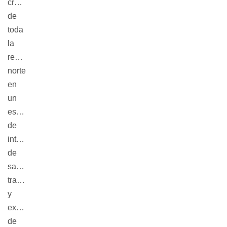
creadores 
de 
toda 
la 
región 
norte 
en 
un 
espacio 
de 
intercambio 
de 
saberes 
tradicionales 
y 
exhibición 
de 