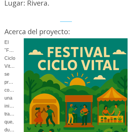
Lugar: Rivera.
Acerca del proyecto:
El 
"Festival 
Ciclo 
Vital" 
se 
presenta 
como 
una 
iniciativa 
transformadora 
que, 
durante 