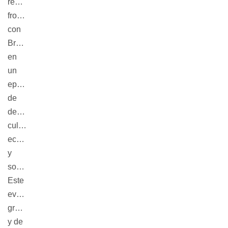
región 
fronteriza 
con 
Brasil- 
en 
un 
epicentro 
de 
desarrollo 
cultural, 
económico 
y 
social. 
Este 
evento 
gratuito 
y de 