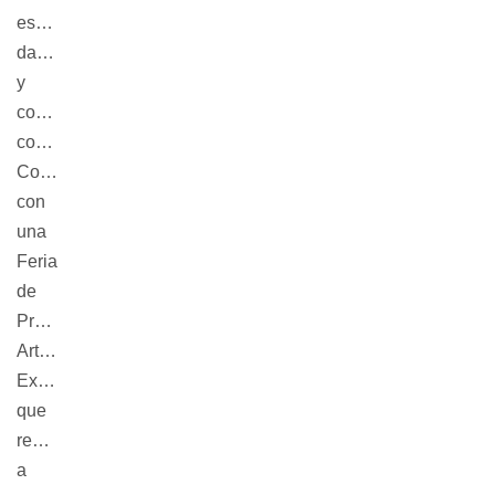
escénicas, 
danzas 
y 
coros 
comunitarios. 
Complementados 
con 
una 
Feria 
de 
Producción 
Artesanal 
Expandida 
que 
reunirá 
a 