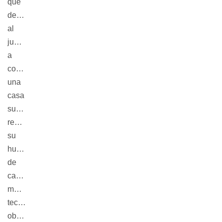
que
desafía
al
jugador
a
construir
una
casa
sustentable,
reduciendo
su
huella
de
carbono
mediante
tecnologías,
objetos