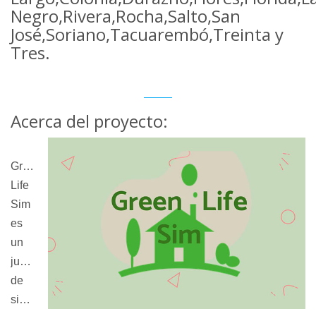
Negro,Rivera,Rocha,Salto,San
José,Soriano,Tacuarembó,Treinta y
Tres.
Acerca del proyecto:
Green
Life
Sim
es
un
juego
de
simulación