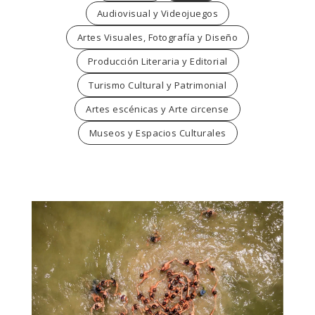
Audiovisual y Videojuegos
Artes Visuales, Fotografía y Diseño
Producción Literaria y Editorial
Turismo Cultural y Patrimonial
Artes escénicas y Arte circense
Museos y Espacios Culturales