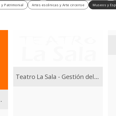
 y Patrimonial
Artes escénicas y Arte circense
Museos y Esp
Teatro La Sala - Gestión del espacio y actividades
Ignacio Espino